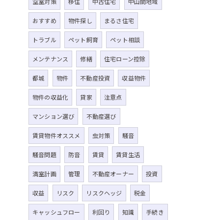
空室対策
移住
中古住宅
中山間地域
おすすめ
物件探し
まるさ住宅
トラブル
ペット飼育
ペット相談
メンテナンス
修繕
住宅ローン控除
都城
物件
不動産投資
収益物件
物件の収益化
貸家
注意点
マンション選び
不動産選び
賃貸物件オススメ
虫対策
騒音
騒音問題
防音
賃貸
賃貸生活
満室計画
管理
不動産オーナー
投資
収益
リスク
リスクヘッジ
税金
キャッシュフロー
利回り
知識
手続き