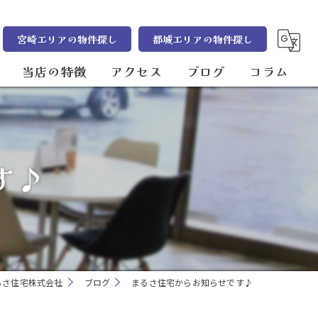
宮崎エリアの物件探し
都城エリアの物件探し
当店の特徴
アクセス
ブログ
コラム
売却
まるさ住宅株式会社 都城本店
管理
まるさ住宅株式会社 宮崎店
す♪
賃貸
売買
宮崎市の不動産
るさ住宅株式会社
ブログ
まるさ住宅からお知らせです♪