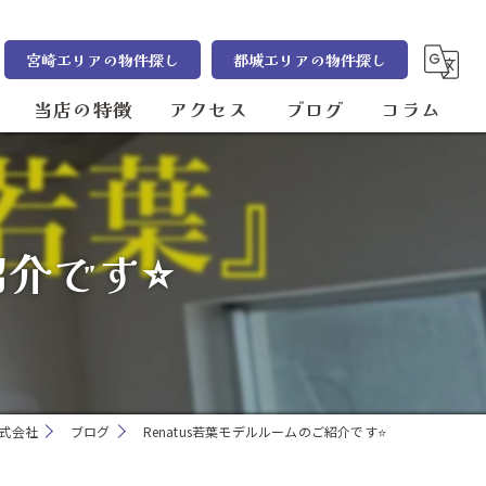
宮崎エリアの物件探し
都城エリアの物件探し
当店の特徴
アクセス
ブログ
コラム
売却
まるさ住宅株式会社 都城本店
管理
まるさ住宅株式会社 宮崎店
介です⭐️
賃貸
売買
宮崎市の不動産
式会社
ブログ
Renatus若葉モデルルームのご紹介です⭐️