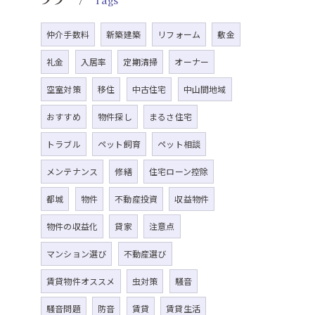
Tags
仲介手数料
新築建築
リフォーム
敷金
礼金
入居率
定期清掃
オーナー
空室対策
移住
中古住宅
中山間地域
おすすめ
物件探し
まるさ住宅
トラブル
ペット飼育
ペット相談
メンテナンス
修繕
住宅ローン控除
都城
物件
不動産投資
収益物件
物件の収益化
貸家
注意点
マンション選び
不動産選び
賃貸物件オススメ
虫対策
騒音
騒音問題
防音
賃貸
賃貸生活