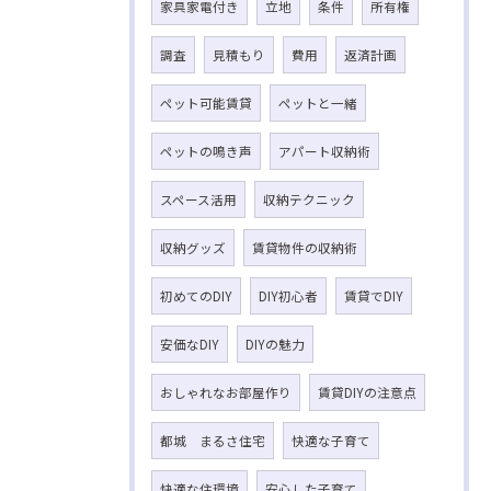
家具家電付き
立地
条件
所有権
調査
見積もり
費用
返済計画
ペット可能賃貸
ペットと一緒
ペットの鳴き声
アパート収納術
スペース活用
収納テクニック
収納グッズ
賃貸物件の収納術
初めてのDIY
DIY初心者
賃貸でDIY
安価なDIY
DIYの魅力
おしゃれなお部屋作り
賃貸DIYの注意点
都城 まるさ住宅
快適な子育て
快適な住環境
安心した子育て