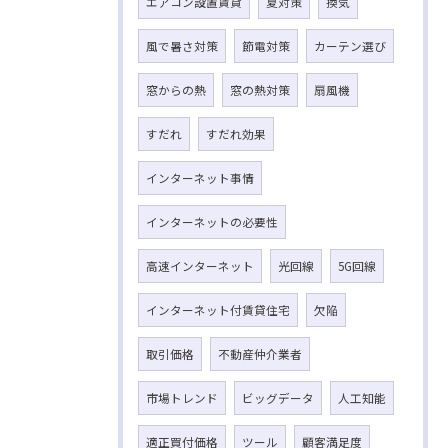
エアコン設置賃貸
夏対策
換気
風で暑さ対策
節電対策
カーテン選び
窓からの熱
窓の熱対策
扇風機
すだれ
すだれ効果
インターネット事情
インターネットの必要性
高速インターネット
光回線
5G回線
インターネット付賃貸住宅
欠陥
取引価格
不動産仲介業者
市場トレンド
ビッグデータ
人工知能
適正買付価格
ツール
顧客満足度