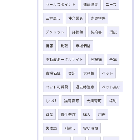
セールスポイント
情報収集
ニーズ
三方良し
仲介業者
売買物件
デメリット
評価額
契約書
瑕疵
情報
比較
市場価格
不動産ポータルサイト
登記簿
予算
市場価値
登記
信頼性
ペット
ペット可賃貸
退去時注意
ペット臭い
しつけ
猫飼育可
犬飼育可
権利
資産
物件選び
購入
用途
失敗談
引越し
安い時期