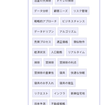
浴室の大掃除
トイレの掃除
データ分析
顧客ニーズ
リスク管理
戦略的アプローチ
ビジネスチャンス
データドリブン
アルゴリズム
売買プロセス
適正価格
類似物件
経済状況
人口動態
リアルタイム
掃除
窓掃除
窓掃除の利点
窓掃除の重要性
寝具
快適な快眠
寝具のお手入れ
寝具の衛生
リクエスト
インフラ
新興住宅地
将来予測
不動産戦略