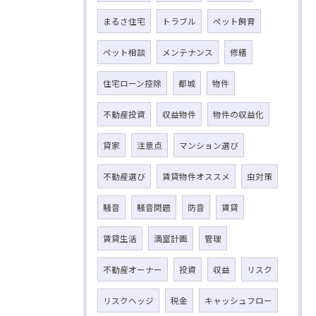
まるさ住宅
トラブル
ペット飼育
ペット相談
メンテナンス
修繕
住宅ローン控除
都城
物件
不動産投資
収益物件
物件の収益化
貸家
注意点
マンション選び
不動産選び
賃貸物件オススメ
虫対策
騒音
騒音問題
防音
賃貸
賃貸生活
満室計画
管理
不動産オーナー
投資
収益
リスク
リスクヘッジ
税金
キャッシュフロー