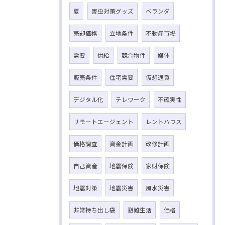
夏
害虫対策グッズ
ベランダ
売却価格
立地条件
不動産市場
需要
供給
競合物件
媒体
販売条件
住宅需要
仮想通貨
デジタル化
テレワーク
不確実性
リモートエージェント
レントハウス
価格調査
資金計画
改修計画
自己資産
地震保険
家財保険
地震対策
地震災害
風水災害
非常持ち出し袋
避難生活
価格