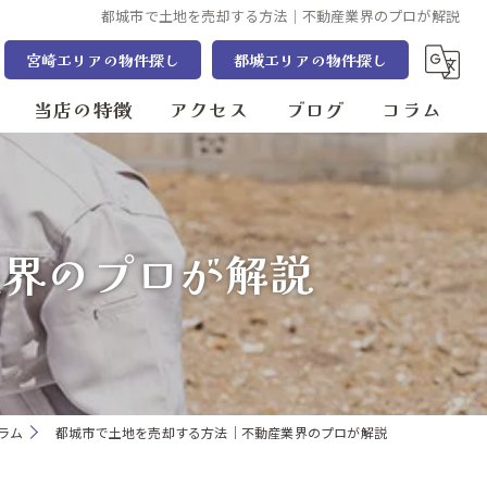
都城市で土地を売却する方法｜不動産業界のプロが解説
宮崎エリアの物件探し
都城エリアの物件探し
当店の特徴
アクセス
ブログ
コラム
売却
まるさ住宅株式会社 都城本店
管理
まるさ住宅株式会社 宮崎店
業界のプロが解説
賃貸
売買
宮崎市の不動産
ラム
都城市で土地を売却する方法｜不動産業界のプロが解説