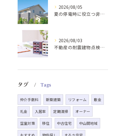
2026/08/05
夏の停電時に役立つ非常食と快適グッズ
2026/08/03
不動産の耐震建物点検基準解説
タグ
Tags
仲介手数料
新築建築
リフォーム
敷金
礼金
入居率
定期清掃
オーナー
空室対策
移住
中古住宅
中山間地域
おすすめ
物件探し
まるさ住宅