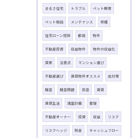
まるさ住宅
トラブル
ペット飼育
ペット相談
メンテナンス
修繕
住宅ローン控除
都城
物件
不動産投資
収益物件
物件の収益化
貸家
注意点
マンション選び
不動産選び
賃貸物件オススメ
虫対策
騒音
騒音問題
防音
賃貸
賃貸生活
満室計画
管理
不動産オーナー
投資
収益
リスク
リスクヘッジ
税金
キャッシュフロー