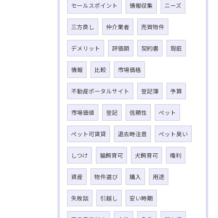
セールスポイント
情報収集
ニーズ
三方良し
仲介業者
売買物件
デメリット
評価額
契約書
瑕疵
情報
比較
市場価格
不動産ポータルサイト
登記簿
予算
市場価値
登記
信頼性
ペット
ペット可賃貸
退去時注意
ペット臭い
しつけ
猫飼育可
犬飼育可
権利
資産
物件選び
購入
用途
失敗談
引越し
安い時期