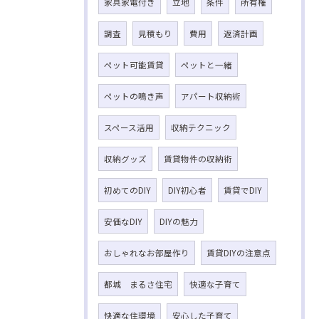
家具家電付き
立地
条件
所有権
調査
見積もり
費用
返済計画
ペット可能賃貸
ペットと一緒
ペットの鳴き声
アパート収納術
スペース活用
収納テクニック
収納グッズ
賃貸物件の収納術
初めてのDIY
DIY初心者
賃貸でDIY
安価なDIY
DIYの魅力
おしゃれなお部屋作り
賃貸DIYの注意点
都城 まるさ住宅
快適な子育て
快適な住環境
安心した子育て