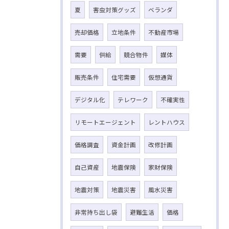
夏
害虫対策グッズ
ベランダ
売却価格
立地条件
不動産市場
需要
供給
競合物件
媒体
販売条件
住宅需要
仮想通貨
デジタル化
テレワーク
不確実性
リモートエージェント
レントハウス
価格調査
資金計画
改修計画
自己資産
地震保険
家財保険
地震対策
地震災害
風水災害
非常持ち出し袋
避難生活
価格