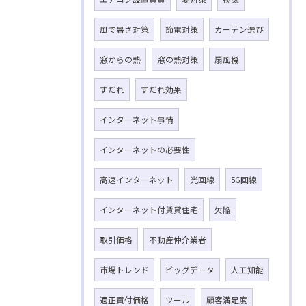
風で暑さ対策
節電対策
カーテン選び
窓からの熱
窓の熱対策
扇風機
すだれ
すだれ効果
インターネット事情
インターネットの必要性
高速インターネット
光回線
5G回線
インターネット付賃貸住宅
欠陥
取引価格
不動産仲介業者
市場トレンド
ビッグデータ
人工知能
適正買付価格
ツール
顧客満足度