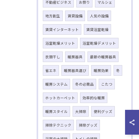
不動産ビジネス
お祭り
マルシェ
地方創生
賃貸設備
人気の設備
賃貸インターネット
賃貸浴室乾燥
浴室乾燥メリット
浴室乾燥デメリット
衣類干し
暖房器具
最新の暖房器具
省エネ
暖房器具選び
暖房効果
冬
暖房システム
冬の必需品
こたつ
ホットカーペット
効率的な暖房
暖房スタイル
大掃除
便利グッズ
掃除テクニック
掃除グッズ
浴室の大掃除
トイレの掃除