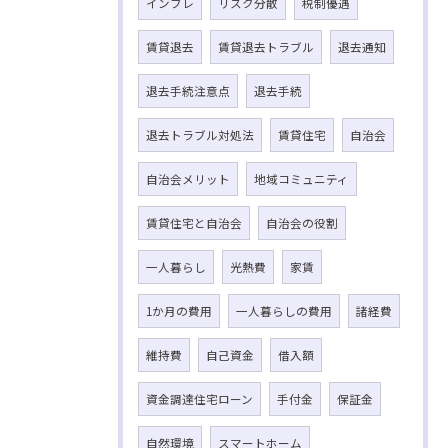
インフレ
リスク分散
税制優遇
賃貸退去
賃貸退去トラブル
退去通知
退去手続注意点
退去手続
退去トラブル対処法
賃貸住宅
自治会
自治会メリット
地域コミュニティ
賃貸住宅と自治会
自治会の役割
一人暮らし
光熱費
家賃
1か月の費用
一人暮らしの費用
諸経費
維持費
自己資金
借入額
資金調達住宅ローン
手付金
保証金
自然環境
スマートホーム