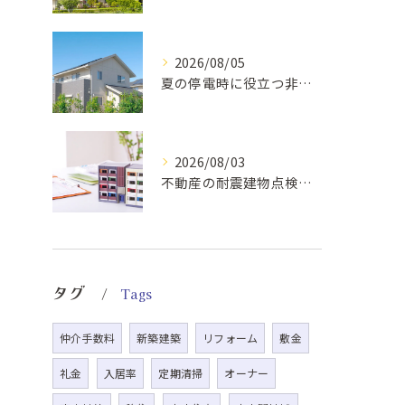
2026/08/05
夏の停電時に役立つ非常食と快適グッズ
2026/08/03
不動産の耐震建物点検基準解説
タグ
Tags
仲介手数料
新築建築
リフォーム
敷金
礼金
入居率
定期清掃
オーナー