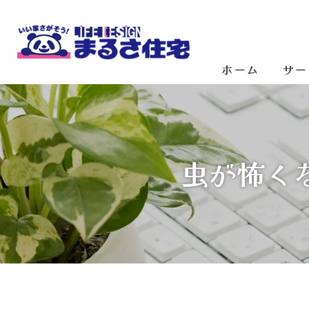
ホーム
サー
虫が怖く