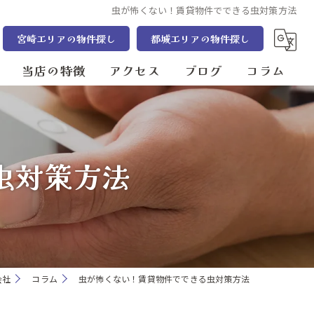
虫が怖くない！賃貸物件でできる虫対策方法
宮崎エリアの物件探し
都城エリアの物件探し
当店の特徴
アクセス
ブログ
コラム
売却
まるさ住宅株式会社 都城本店
管理
まるさ住宅株式会社 宮崎店
虫対策方法
賃貸
売買
宮崎市の不動産
会社
コラム
虫が怖くない！賃貸物件でできる虫対策方法