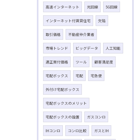
高速インターネット
光回線
5G回線
インターネット付賃貸住宅
欠陥
取引価格
不動産仲介業者
市場トレンド
ビッグデータ
人工知能
適正買付価格
ツール
顧客満足度
宅配ボックス
宅配
宅急便
外付け宅配ボックス
宅配ボックスのメリット
宅配ボックスの設置
ガスコンロ
IHコンロ
コンロ比較
ガスとIH