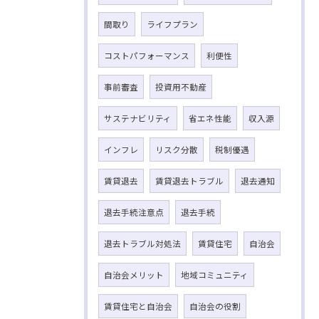
間取り
ライフプラン
コストパフォーマンス
利便性
事前審査
投資用不動産
サステナビリティ
省エネ性能
収入源
インフレ
リスク分散
税制優遇
賃貸退去
賃貸退去トラブル
退去通知
退去手続注意点
退去手続
退去トラブル対処法
賃貸住宅
自治会
自治会メリット
地域コミュニティ
賃貸住宅と自治会
自治会の役割