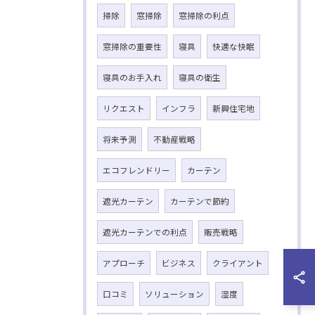
掃除
窓掃除
窓掃除の利点
窓掃除の重要性
寝具
快適な快眠
寝具のお手入れ
寝具の衛生
リクエスト
インフラ
新興住宅地
将来予測
不動産戦略
エコフレンドリー
カーテン
遮光カーテン
カーテンで節約
遮光カーテンでの利点
販売戦略
アプローチ
ビジネス
クライアント
口コミ
ソリューション
湿度