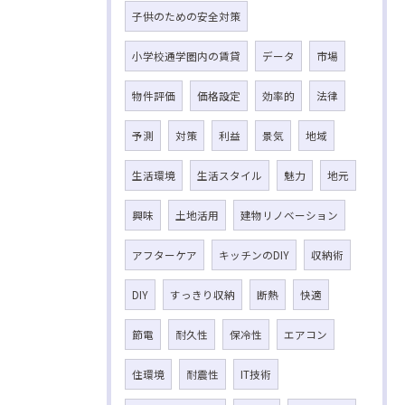
子供のための安全対策
小学校通学圏内の賃貸
データ
市場
物件評価
価格設定
効率的
法律
予測
対策
利益
景気
地域
生活環境
生活スタイル
魅力
地元
興味
土地活用
建物リノベーション
アフターケア
キッチンのDIY
収納術
DIY
すっきり収納
断熱
快適
節電
耐久性
保冷性
エアコン
住環境
耐震性
IT技術