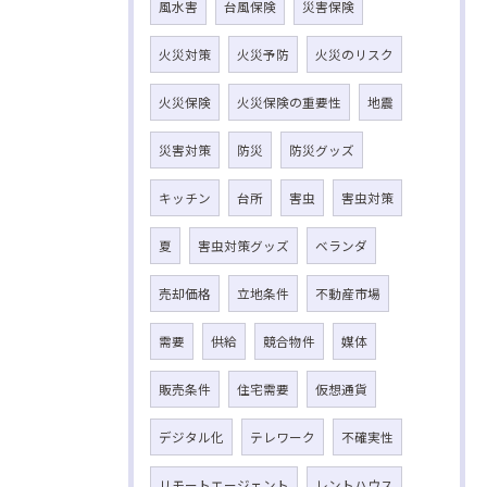
風水害
台風保険
災害保険
火災対策
火災予防
火災のリスク
火災保険
火災保険の重要性
地震
災害対策
防災
防災グッズ
キッチン
台所
害虫
害虫対策
夏
害虫対策グッズ
ベランダ
売却価格
立地条件
不動産市場
需要
供給
競合物件
媒体
販売条件
住宅需要
仮想通貨
デジタル化
テレワーク
不確実性
リモートエージェント
レントハウス