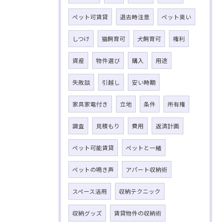
ペット可賃貸
退去時注意
ペット臭い
しつけ
猫飼育可
犬飼育可
権利
資産
物件選び
購入
用途
失敗談
引越し
安い時期
家具家電付き
立地
条件
所有権
調査
見積もり
費用
返済計画
ペット可能賃貸
ペットと一緒
ペットの鳴き声
アパート収納術
スペース活用
収納テクニック
収納グッズ
賃貸物件の収納術