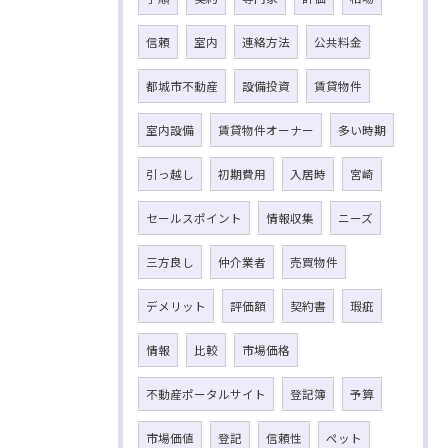
信頼
室内
連絡方法
公共料金
都城市不動産
設備投資
賃貸物件
室内設備
賃貸物件オーナー
多い時期
引っ越し
初期費用
入居時
宮崎
セールスポイント
情報収集
ニーズ
三方良し
仲介業者
売買物件
デメリット
評価額
契約書
瑕疵
情報
比較
市場価格
不動産ポータルサイト
登記簿
予算
市場価値
登記
信頼性
ペット