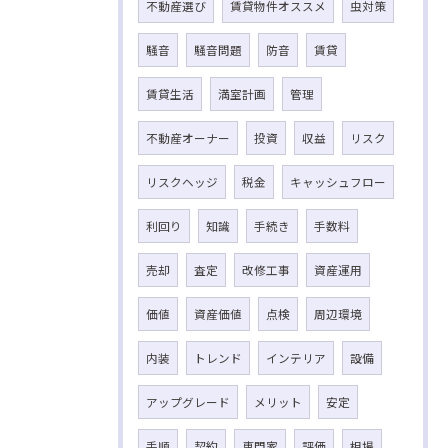
不動産選び
賃貸物件オススメ
虫対策
騒音
騒音問題
防音
賃貸
賃貸生活
満室計画
管理
不動産オーナー
投資
収益
リスク
リスクヘッジ
税金
キャッシュフロー
利回り
知識
手続き
手数料
売却
査定
改修工事
資産運用
価値
資産価値
点検
周辺環境
内装
トレンド
インテリア
設備
アップグレード
メリット
安定
手順
契約
専門家
評価
相場