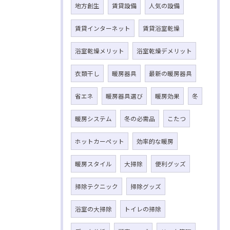
地方創生
賃貸設備
人気の設備
賃貸インターネット
賃貸浴室乾燥
浴室乾燥メリット
浴室乾燥デメリット
衣類干し
暖房器具
最新の暖房器具
省エネ
暖房器具選び
暖房効果
冬
暖房システム
冬の必需品
こたつ
ホットカーペット
効率的な暖房
暖房スタイル
大掃除
便利グッズ
掃除テクニック
掃除グッズ
浴室の大掃除
トイレの掃除