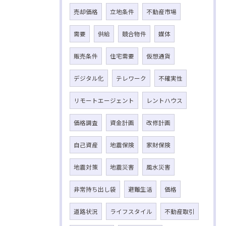
売却価格
立地条件
不動産市場
需要
供給
競合物件
媒体
販売条件
住宅需要
仮想通貨
デジタル化
テレワーク
不確実性
リモートエージェント
レントハウス
価格調査
資金計画
改修計画
自己資産
地震保険
家財保険
地震対策
地震災害
風水災害
非常持ち出し袋
避難生活
価格
道路状況
ライフスタイル
不動産取引