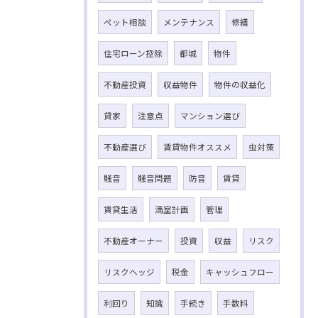
ペット相談
メンテナンス
修繕
住宅ローン控除
都城
物件
不動産投資
収益物件
物件の収益化
貸家
注意点
マンション選び
不動産選び
賃貸物件オススメ
虫対策
騒音
騒音問題
防音
賃貸
賃貸生活
満室計画
管理
不動産オーナー
投資
収益
リスク
リスクヘッジ
税金
キャッシュフロー
利回り
知識
手続き
手数料