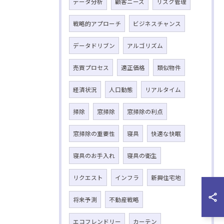
データ分析
顧客ニーズ
リスク管理
戦略的アプローチ
ビジネスチャンス
データドリブン
アルゴリズム
売買プロセス
適正価格
類似物件
経済状況
人口動態
リアルタイム
掃除
窓掃除
窓掃除の利点
窓掃除の重要性
寝具
快適な快眠
寝具のお手入れ
寝具の衛生
リクエスト
インフラ
新興住宅地
将来予測
不動産戦略
エコフレンドリー
カーテン