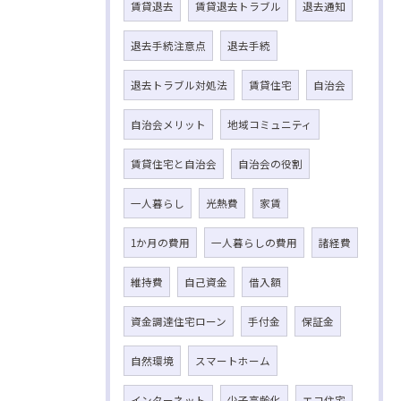
賃貸退去
賃貸退去トラブル
退去通知
退去手続注意点
退去手続
退去トラブル対処法
賃貸住宅
自治会
自治会メリット
地域コミュニティ
賃貸住宅と自治会
自治会の役割
一人暮らし
光熱費
家賃
1か月の費用
一人暮らしの費用
諸経費
維持費
自己資金
借入額
資金調達住宅ローン
手付金
保証金
自然環境
スマートホーム
インターネット
少子高齢化
エコ住宅