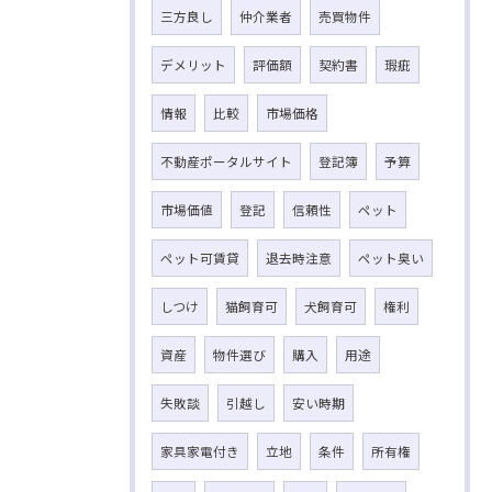
三方良し
仲介業者
売買物件
デメリット
評価額
契約書
瑕疵
情報
比較
市場価格
不動産ポータルサイト
登記簿
予算
市場価値
登記
信頼性
ペット
ペット可賃貸
退去時注意
ペット臭い
しつけ
猫飼育可
犬飼育可
権利
資産
物件選び
購入
用途
失敗談
引越し
安い時期
家具家電付き
立地
条件
所有権