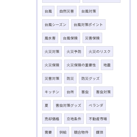
台風
自然災害
台風対策
台風シーズン
台風対策ポイント
風水害
台風保険
災害保険
火災対策
火災予防
火災のリスク
火災保険
火災保険の重要性
地震
災害対策
防災
防災グッズ
キッチン
台所
害虫
害虫対策
夏
害虫対策グッズ
ベランダ
売却価格
立地条件
不動産市場
需要
供給
競合物件
媒体