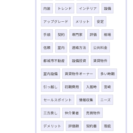
内装
トレンド
インテリア
設備
アップグレード
メリット
安定
手順
契約
専門家
評価
相場
信頼
室内
連絡方法
公共料金
都城市不動産
設備投資
賃貸物件
室内設備
賃貸物件オーナー
多い時期
引っ越し
初期費用
入居時
宮崎
セールスポイント
情報収集
ニーズ
三方良し
仲介業者
売買物件
デメリット
評価額
契約書
瑕疵