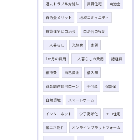
退去トラブル対処法
賃貸住宅
自治会
自治会メリット
地域コミュニティ
賃貸住宅と自治会
自治会の役割
一人暮らし
光熱費
家賃
1か月の費用
一人暮らしの費用
諸経費
維持費
自己資金
借入額
資金調達住宅ローン
手付金
保証金
自然環境
スマートホーム
インターネット
少子高齢化
エコ住宅
省エネ物件
オンラインプラットフォーム