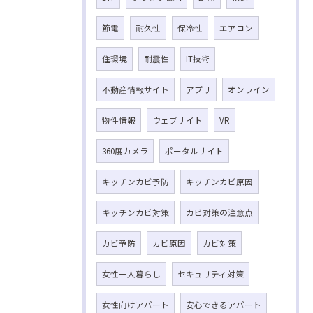
節電
耐久性
保冷性
エアコン
住環境
耐震性
IT技術
不動産情報サイト
アプリ
オンライン
物件情報
ウェブサイト
VR
360度カメラ
ポータルサイト
キッチンカビ予防
キッチンカビ原因
キッチンカビ対策
カビ対策の注意点
カビ予防
カビ原因
カビ対策
女性一人暮らし
セキュリティ対策
女性向けアパート
安心できるアパート