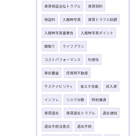
賃貸保証会社トラブル
賃貸契約
保証料
入居時写真
賃貸トラブル回避
入居時写真重要性
入居時写真ポイント
間取り
ライフプラン
コストパフォーマンス
利便性
事前審査
投資用不動産
サステナビリティ
省エネ性能
収入源
インフレ
リスク分散
税制優遇
賃貸退去
賃貸退去トラブル
退去通知
退去手続注意点
退去手続