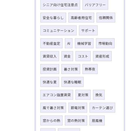
シニア向け住宅注意点
バリアフリー
安全な暮らし
高齢者用住宅
信頼関係
コミュニケーション
サポート
不動産査定
AI
機械学習
市場動向
賃貸収入
資金
コスト
資産形成
投資計画
暑さ対策
熱帯夜
快適な夏
快適な睡眠
エアコン設置賃貸
夏対策
換気
風で暑さ対策
節電対策
カーテン選び
窓からの熱
窓の熱対策
扇風機