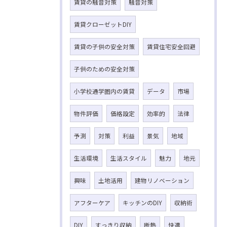
賃貸の騒音対策
騒音対策
賃貸クローゼットDIY
賃貸の子供の安全対策
賃貸住宅安全回避
子供のための安全対策
小学校通学圏内の賃貸
データ
市場
物件評価
価格設定
効率的
法律
予測
対策
利益
景気
地域
生活環境
生活スタイル
魅力
地元
興味
土地活用
建物リノベーション
アフターケア
キッチンのDIY
収納術
DIY
すっきり収納
断熱
快適