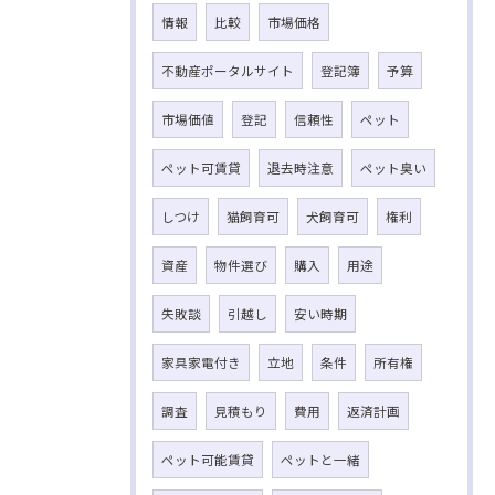
情報
比較
市場価格
不動産ポータルサイト
登記簿
予算
市場価値
登記
信頼性
ペット
ペット可賃貸
退去時注意
ペット臭い
しつけ
猫飼育可
犬飼育可
権利
資産
物件選び
購入
用途
失敗談
引越し
安い時期
家具家電付き
立地
条件
所有権
調査
見積もり
費用
返済計画
ペット可能賃貸
ペットと一緒