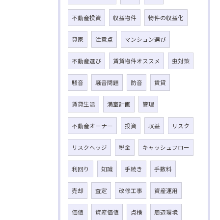
不動産投資
収益物件
物件の収益化
貸家
注意点
マンション選び
不動産選び
賃貸物件オススメ
虫対策
騒音
騒音問題
防音
賃貸
賃貸生活
満室計画
管理
不動産オーナー
投資
収益
リスク
リスクヘッジ
税金
キャッシュフロー
利回り
知識
手続き
手数料
売却
査定
改修工事
資産運用
価値
資産価値
点検
周辺環境