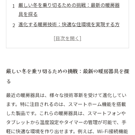
厳しい冬を乗り切るための挑戦：最新の暖房器
具を探る
進化する暖房技術：快適な住環境を実現する方
法
エネルギー効率と環境への配慮：新しい暖房器
具の特長
スマートホーム時代の暖房：先端技術がもたら
厳しい冬を乗り切るための挑戦：最新の暖房器具を探
すメリット
る
理想の暖房環境を手に入れる：選び方と最新ト
レンド
最近の暖房器具は、様々な技術革新を受けて進化してい
快適さと光熱費の両立：効果的な暖房器具の選
ます。特に注目されるのは、スマートホーム機能を搭載
定
した製品です。これらの暖房器具は、スマートフォンや
あなたに合った暖房器具とは？最新技術で快適
タブレットから温度設定やタイマーの管理が可能で、手
な冬を実現
軽に快適な環境を作り出せます。例えば、Wi-Fi接続機能