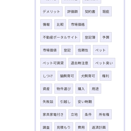
デメリット
評価額
契約書
瑕疵
情報
比較
市場価格
不動産ポータルサイト
登記簿
予算
市場価値
登記
信頼性
ペット
ペット可賃貸
退去時注意
ペット臭い
しつけ
猫飼育可
犬飼育可
権利
資産
物件選び
購入
用途
失敗談
引越し
安い時期
家具家電付き
立地
条件
所有権
調査
見積もり
費用
返済計画