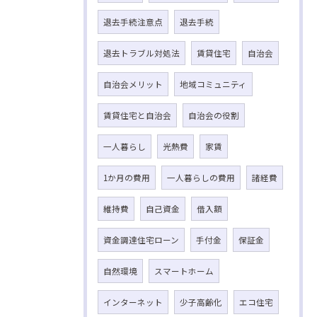
退去手続注意点
退去手続
退去トラブル対処法
賃貸住宅
自治会
自治会メリット
地域コミュニティ
賃貸住宅と自治会
自治会の役割
一人暮らし
光熱費
家賃
1か月の費用
一人暮らしの費用
諸経費
維持費
自己資金
借入額
資金調達住宅ローン
手付金
保証金
自然環境
スマートホーム
インターネット
少子高齢化
エコ住宅