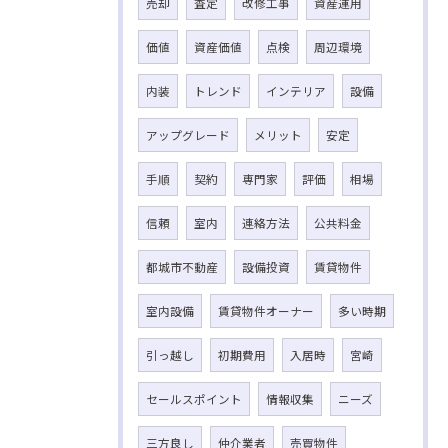
売却
査定
改修工事
資産運用
価値
資産価値
点検
周辺環境
内装
トレンド
インテリア
設備
アップグレード
メリット
安定
手順
契約
専門家
評価
相場
信頼
室内
連絡方法
公共料金
都城市不動産
設備投資
賃貸物件
室内設備
賃貸物件オーナー
多い時期
引っ越し
初期費用
入居時
宮崎
セールスポイント
情報収集
ニーズ
三方良し
仲介業者
売買物件