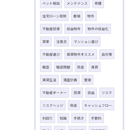
ペット相談
メンテナンス
修繕
住宅ローン控除
都城
物件
不動産投資
収益物件
物件の収益化
貸家
注意点
マンション選び
不動産選び
賃貸物件オススメ
虫対策
騒音
騒音問題
防音
賃貸
賃貸生活
満室計画
管理
不動産オーナー
投資
収益
リスク
リスクヘッジ
税金
キャッシュフロー
利回り
知識
手続き
手数料