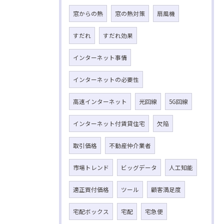
窓からの熱
窓の熱対策
扇風機
すだれ
すだれ効果
インターネット事情
インターネットの必要性
高速インターネット
光回線
5G回線
インターネット付賃貸住宅
欠陥
取引価格
不動産仲介業者
市場トレンド
ビッグデータ
人工知能
適正買付価格
ツール
顧客満足度
宅配ボックス
宅配
宅急便