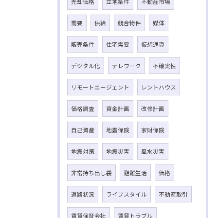
売却価格
立地条件
不動産市場
需要
供給
競合物件
媒体
販売条件
住宅需要
仮想通貨
デジタル化
テレワーク
不確実性
リモートエージェント
レントハウス
価格調査
資金計画
改修計画
自己資産
地震保険
家財保険
地震対策
地震災害
風水災害
非常持ち出し袋
避難生活
価格
道路状況
ライフスタイル
不動産取引
賃貸保証会社
賃貸トラブル