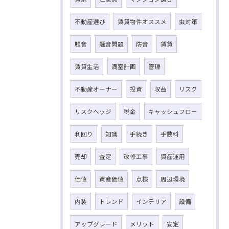
不動産選び
賃貸物件オススメ
虫対策
騒音
騒音問題
防音
賃貸
賃貸生活
満室計画
管理
不動産オーナー
投資
収益
リスク
リスクヘッジ
税金
キャッシュフロー
利回り
知識
手続き
手数料
売却
査定
改修工事
資産運用
価値
資産価値
点検
周辺環境
内装
トレンド
インテリア
設備
アップグレード
メリット
安定