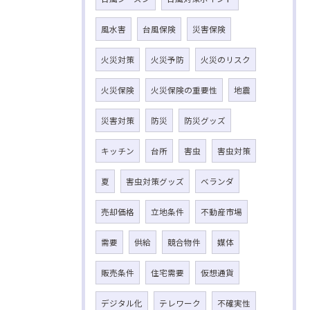
風水害
台風保険
災害保険
火災対策
火災予防
火災のリスク
火災保険
火災保険の重要性
地震
災害対策
防災
防災グッズ
キッチン
台所
害虫
害虫対策
夏
害虫対策グッズ
ベランダ
売却価格
立地条件
不動産市場
需要
供給
競合物件
媒体
販売条件
住宅需要
仮想通貨
デジタル化
テレワーク
不確実性