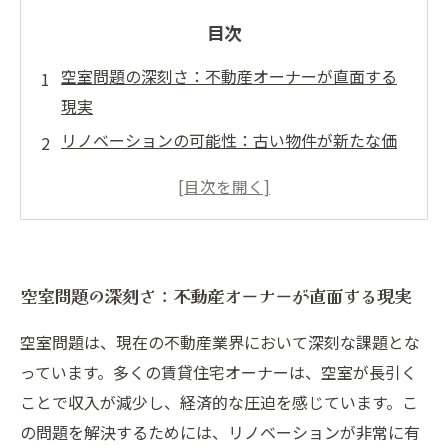
目次
空室問題の深刻さ：不動産オーナーが直面する
現実
リノベーションの可能性：古い物件が新たな価
値を生む瞬間
入居者のニーズをつかむ：成功するリノベーシ
ョンプランの秘訣
実際の事例から学ぶ：リノベーションを通じた
空室問題の深刻さ：不動産オーナーが直面する現実
空室対策の効果
賃貸物件の魅力アップ：家賃を上げるための具
空室問題は、現在の不動産業界において深刻な課題とな
体的ステップ
っています。多くの賃貸住宅オーナーは、空室が長引く
マーケット動向を把握する：ターゲット層に響
ことで収入が減少し、経済的な圧迫を感じています。こ
くリノベーションとは
の問題を解決するためには、リノベーションが非常に有