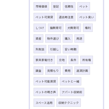
市場価値
登記
信頼性
ペット
ペット可賃貸
退去時注意
ペット臭い
しつけ
猫飼育可
犬飼育可
権利
資産
物件選び
購入
用途
失敗談
引越し
安い時期
家具家電付き
立地
条件
所有権
調査
見積もり
費用
返済計画
ペット可能賃貸
ペットと一緒
ペットの鳴き声
アパート収納術
スペース活用
収納テクニック