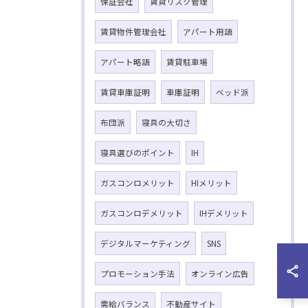
保証会社
賃貸リスク管理
賃貸物件管理会社
アパート用語
アパート略語
賃貸駐車場
賃貸車庫証明
車庫証明
ベッド派
布団派
寝具の大切さ
寝具選びのポイント
IH
ガスコンロメリット
HIメリット
ガスコンロデメリット
IHデメリット
デジタルマーケティング
SNS
プロモーション手法
オンライン広告
需給バランス
不動産サイト