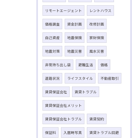
リモートエージェント
レントハウス
価格調査
資金計画
改修計画
自己資産
地震保険
家財保険
地震対策
地震災害
風水災害
非常持ち出し袋
避難生活
価格
道路状況
ライフスタイル
不動産取引
賃貸保証会社
賃貸トラブル
賃貸保証会社メリット
賃貸保証会社トラブル
賃貸契約
保証料
入居時写真
賃貸トラブル回避