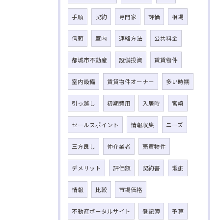
手順
契約
専門家
評価
相場
信頼
室内
連絡方法
公共料金
都城市不動産
設備投資
賃貸物件
室内設備
賃貸物件オーナー
多い時期
引っ越し
初期費用
入居時
宮崎
セールスポイント
情報収集
ニーズ
三方良し
仲介業者
売買物件
デメリット
評価額
契約書
瑕疵
情報
比較
市場価格
不動産ポータルサイト
登記簿
予算