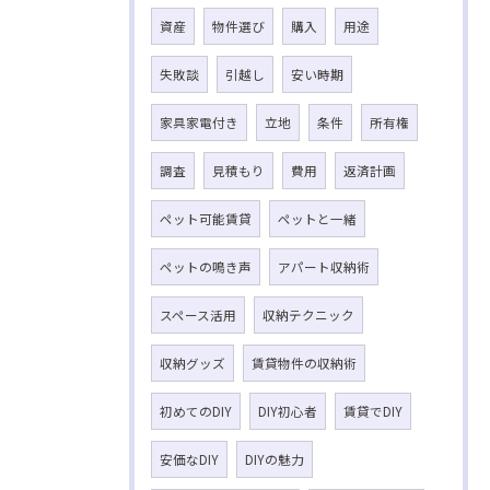
資産
物件選び
購入
用途
失敗談
引越し
安い時期
家具家電付き
立地
条件
所有権
調査
見積もり
費用
返済計画
ペット可能賃貸
ペットと一緒
ペットの鳴き声
アパート収納術
スペース活用
収納テクニック
収納グッズ
賃貸物件の収納術
初めてのDIY
DIY初心者
賃貸でDIY
安価なDIY
DIYの魅力