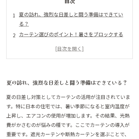
目次
夏の訪れ、強烈な日差しと闘う準備はできてい
る？
カーテン選びのポイント！暑さをブロックする
秘訣とは
快適な室内を実現するカーテンの取り入れ方
エアコン代を節約するためのカーテン活用術
インテリアに華を添える！デザイン性豊かなカ
夏の訪れ、強烈な日差しと闘う準備はできている？
ーテン
賢い夏の過ごし方：カーテンで日差し対策と節
夏の日差し対策としてカーテンの活用が注目されていま
約を両立
す。特に日本の住宅では、暑い季節になると室内温度が
快適への第一歩、カーテンで創る理想の夏の空
上昇し、エアコンの使用が増加します。その結果、光熱
間
費がかさむのが悩みの種です。ここでカーテンの導入が
重要です。遮光カーテンや断熱カーテンを選ぶことで、