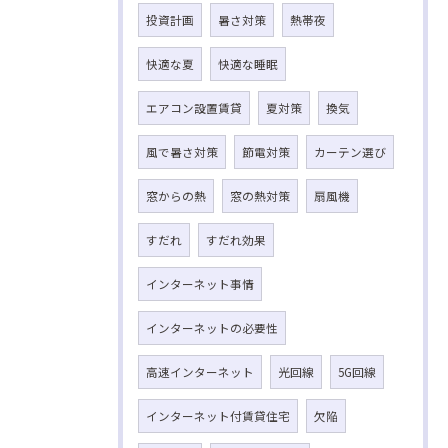
投資計画
暑さ対策
熱帯夜
快適な夏
快適な睡眠
エアコン設置賃貸
夏対策
換気
風で暑さ対策
節電対策
カーテン選び
窓からの熱
窓の熱対策
扇風機
すだれ
すだれ効果
インターネット事情
インターネットの必要性
高速インターネット
光回線
5G回線
インターネット付賃貸住宅
欠陥