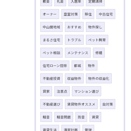
敷金
礼金
入居率
定期清掃
オーナー
空室対策
移住
中古住宅
中山間地域
おすすめ
物件探し
まるさ住宅
トラブル
ペット飼育
ペット相談
メンテナンス
修繕
住宅ローン控除
都城
物件
不動産投資
収益物件
物件の収益化
貸家
注意点
マンション選び
不動産選び
賃貸物件オススメ
虫対策
騒音
騒音問題
防音
賃貸
賃貸生活
満室計画
管理