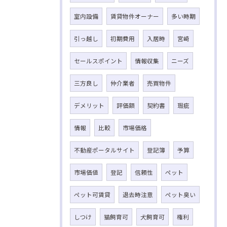
室内設備
賃貸物件オーナー
多い時期
引っ越し
初期費用
入居時
宮崎
セールスポイント
情報収集
ニーズ
三方良し
仲介業者
売買物件
デメリット
評価額
契約書
瑕疵
情報
比較
市場価格
不動産ポータルサイト
登記簿
予算
市場価値
登記
信頼性
ペット
ペット可賃貸
退去時注意
ペット臭い
しつけ
猫飼育可
犬飼育可
権利