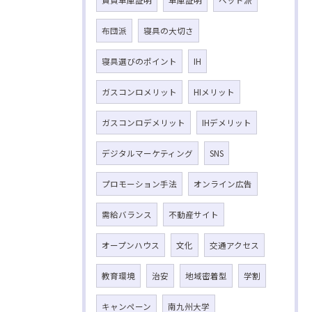
賃貸車庫証明
車庫証明
ベッド派
布団派
寝具の大切さ
寝具選びのポイント
IH
ガスコンロメリット
HIメリット
ガスコンロデメリット
IHデメリット
デジタルマーケティング
SNS
プロモーション手法
オンライン広告
需給バランス
不動産サイト
オープンハウス
文化
交通アクセス
教育環境
治安
地域密着型
学割
キャンペーン
南九州大学