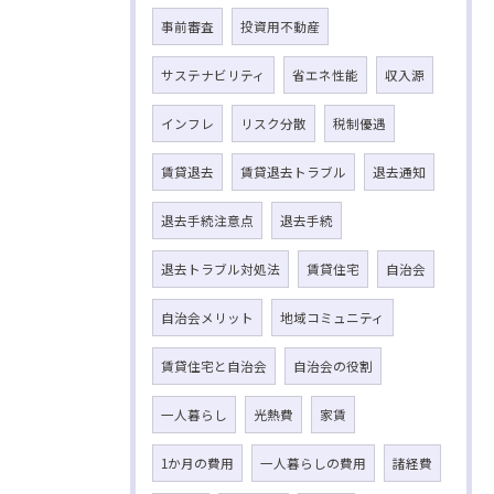
事前審査
投資用不動産
サステナビリティ
省エネ性能
収入源
インフレ
リスク分散
税制優遇
賃貸退去
賃貸退去トラブル
退去通知
退去手続注意点
退去手続
退去トラブル対処法
賃貸住宅
自治会
自治会メリット
地域コミュニティ
賃貸住宅と自治会
自治会の役割
一人暮らし
光熱費
家賃
1か月の費用
一人暮らしの費用
諸経費