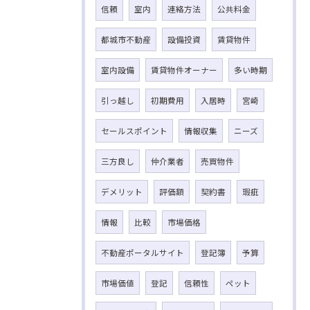
信頼
室内
連絡方法
公共料金
都城市不動産
設備投資
賃貸物件
室内設備
賃貸物件オーナー
多い時期
引っ越し
初期費用
入居時
宮崎
セールスポイント
情報収集
ニーズ
三方良し
仲介業者
売買物件
デメリット
評価額
契約書
瑕疵
情報
比較
市場価格
不動産ポータルサイト
登記簿
予算
市場価値
登記
信頼性
ペット