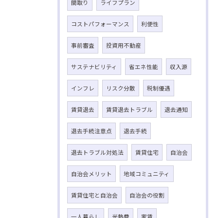
間取り
ライフプラン
コストパフォーマンス
利便性
事前審査
投資用不動産
サステナビリティ
省エネ性能
収入源
インフレ
リスク分散
税制優遇
賃貸退去
賃貸退去トラブル
退去通知
退去手続注意点
退去手続
退去トラブル対処法
賃貸住宅
自治会
自治会メリット
地域コミュニティ
賃貸住宅と自治会
自治会の役割
一人暮らし
光熱費
家賃