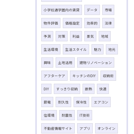
小学校通学圏内の賃貸
データ
市場
物件評価
価格設定
効率的
法律
予測
対策
利益
景気
地域
生活環境
生活スタイル
魅力
地元
興味
土地活用
建物リノベーション
アフターケア
キッチンのDIY
収納術
DIY
すっきり収納
断熱
快適
節電
耐久性
保冷性
エアコン
住環境
耐震性
IT技術
不動産情報サイト
アプリ
オンライン