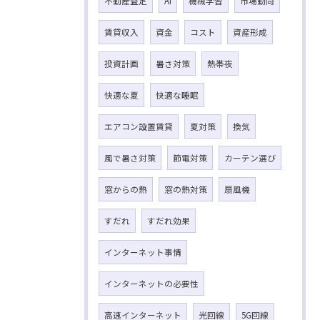
不動産査定
AI
機械学習
市場動向
賃貸収入
資金
コスト
資産形成
投資計画
暑さ対策
熱帯夜
快適な夏
快適な睡眠
エアコン設置賃貸
夏対策
換気
風で暑さ対策
節電対策
カーテン選び
窓からの熱
窓の熱対策
扇風機
すだれ
すだれ効果
インターネット事情
インターネットの必要性
高速インターネット
光回線
5G回線