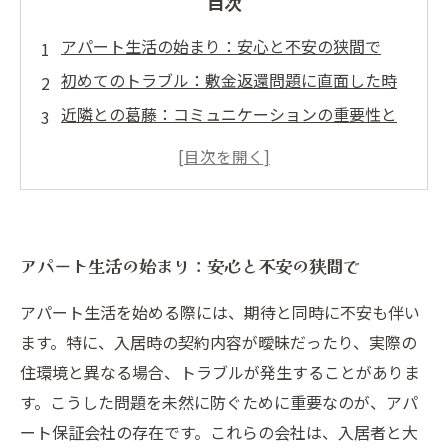
目次
アパート生活の始まり：安心と不安の狭間で
初めてのトラブル：敷金返還問題に直面した時
近隣との葛藤：コミュニケーションの重要性と
解決策
アパート保証会社の魅力：トラブル解決の味方
専門家のアドバイス：実際のケーススタディか
ら学ぶ
アパート生活の始まり：安心と不安の狭間で
不動産問題の解決法：賢い住まい選びのポイン
ト
アパート生活を始める際には、期待と同時に不安も伴い
安心なアパート生活への道：トラブルを乗り越
ます。特に、入居時の契約内容が曖昧だったり、実際の
えて
住環境と異なる場合、トラブルが発生することがありま
す。こうした問題を未然に防ぐために重要なのが、アパ
ート保証会社の存在です。これらの会社は、入居者と大