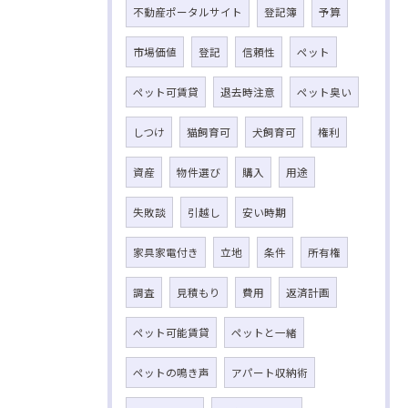
不動産ポータルサイト
登記簿
予算
市場価値
登記
信頼性
ペット
ペット可賃貸
退去時注意
ペット臭い
しつけ
猫飼育可
犬飼育可
権利
資産
物件選び
購入
用途
失敗談
引越し
安い時期
家具家電付き
立地
条件
所有権
調査
見積もり
費用
返済計画
ペット可能賃貸
ペットと一緒
ペットの鳴き声
アパート収納術