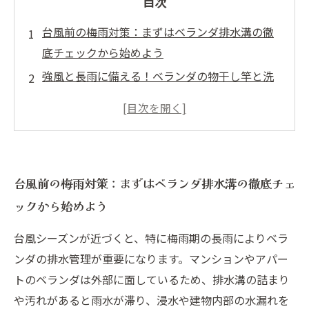
目次
台風前の梅雨対策：まずはベランダ排水溝の徹
底チェックから始めよう
強風と長雨に備える！ベランダの物干し竿と洗
濯物の安全管理術
浸水リスクを減らすための具体的な排水溝掃除
と点検の方法
不動産視点で考える台風対策の重要性と住居価
台風前の梅雨対策：まずはベランダ排水溝の徹底チェ
値の維持法
ックから始めよう
これで完璧！台風シーズンを安心して乗り切る
梅雨前の総合対策まとめ
台風シーズンが近づくと、特に梅雨期の長雨によりベラ
季節の変わり目に知っておきたいベランダ排水
ンダの排水管理が重要になります。マンションやアパー
の基本ポイント
トのベランダは外部に面しているため、排水溝の詰まり
台風シーズン前の梅雨対策ガイド：安心安全な
や汚れがあると雨水が滞り、浸水や建物内部の水漏れを