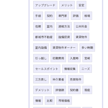
アップグレード
メリット
安定
手順
契約
専門家
評価
相場
信頼
室内
連絡方法
公共料金
都城市不動産
設備投資
賃貸物件
室内設備
賃貸物件オーナー
多い時期
引っ越し
初期費用
入居時
宮崎
セールスポイント
情報収集
ニーズ
三方良し
仲介業者
売買物件
デメリット
評価額
契約書
瑕疵
情報
比較
市場価格