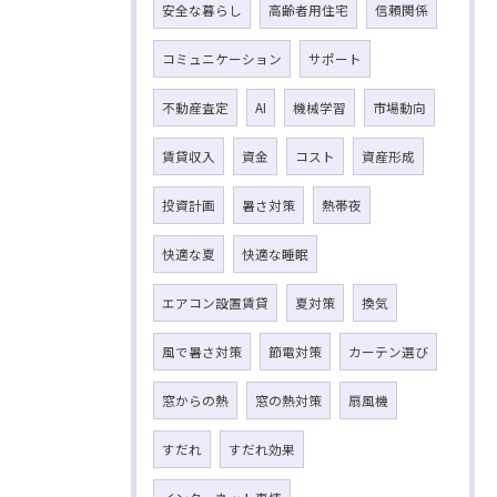
安全な暮らし
高齢者用住宅
信頼関係
コミュニケーション
サポート
不動産査定
AI
機械学習
市場動向
賃貸収入
資金
コスト
資産形成
投資計画
暑さ対策
熱帯夜
快適な夏
快適な睡眠
エアコン設置賃貸
夏対策
換気
風で暑さ対策
節電対策
カーテン選び
窓からの熱
窓の熱対策
扇風機
すだれ
すだれ効果