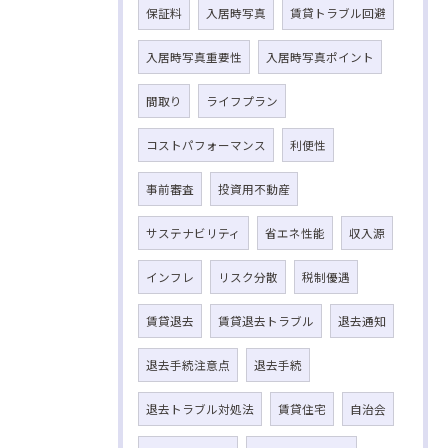
保証料
入居時写真
賃貸トラブル回避
入居時写真重要性
入居時写真ポイント
間取り
ライフプラン
コストパフォーマンス
利便性
事前審査
投資用不動産
サステナビリティ
省エネ性能
収入源
インフレ
リスク分散
税制優遇
賃貸退去
賃貸退去トラブル
退去通知
退去手続注意点
退去手続
退去トラブル対処法
賃貸住宅
自治会