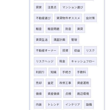
貸家
注意点
マンション選び
不動産選び
賃貸物件オススメ
虫対策
騒音
騒音問題
防音
賃貸
賃貸生活
満室計画
管理
不動産オーナー
投資
収益
リスク
リスクヘッジ
税金
キャッシュフロー
利回り
知識
手続き
手数料
売却
査定
改修工事
資産運用
価値
資産価値
点検
周辺環境
内装
トレンド
インテリア
設備