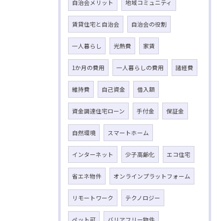
自治会メリット
地域コミュニティ
賃貸住宅と自治会
自治会の役割
一人暮らし
光熱費
家賃
1か月の費用
一人暮らしの費用
諸経費
維持費
自己資金
借入額
資金調達住宅ローン
手付金
保証金
自然環境
スマートホーム
インターネット
少子高齢化
エコ住宅
省エネ物件
オンラインプラットフォーム
リモートワーク
テクノロジー
ペット可
バリアフリー物件