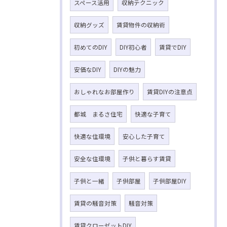
スペース活用
収納テクニック
収納グッズ
賃貸物件の収納術
初めてのDIY
DIY初心者
賃貸でDIY
安価なDIY
DIYの魅力
おしゃれなお部屋作り
賃貸DIYの注意点
都城 まるさ住宅
快適な子育て
快適な住環境
安心した子育て
安全な住環境
子供と暮らす賃貸
子供と一緒
子供部屋
子供部屋DIY
賃貸の騒音対策
騒音対策
賃貸クローゼットDIY